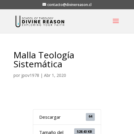
contacto@divinereason.cl
Malla Teología
Sistemática
por
jpov1978
|
Abr 1, 2020
64
Descargar
528.43 KB
Tamaño del